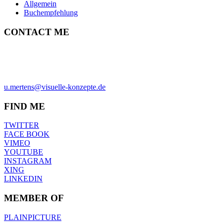
Allgemein
Buchempfehlung
CONTACT ME
ULRICH MERTENS
HAMBURG
PHONE +49-40-38902962
MOBIL +49-170-3107931
u.mertens@visuelle-konzepte.de
FIND ME
TWITTER
FACE BOOK
VIMEO
YOUTUBE
INSTAGRAM
XING
LINKEDIN
MEMBER OF
PLAINPICTURE