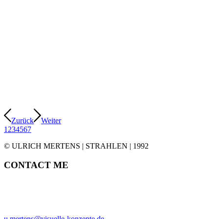
Zurück
Weiter
1
2
3
4
5
6
7
© ULRICH MERTENS | STRAHLEN | 1992
CONTACT ME
ULRICH MERTENS
HAMBURG
PHONE +49-40-38902962
MOBIL +49-170-3107931
u.mertens@visuelle-konzepte.de