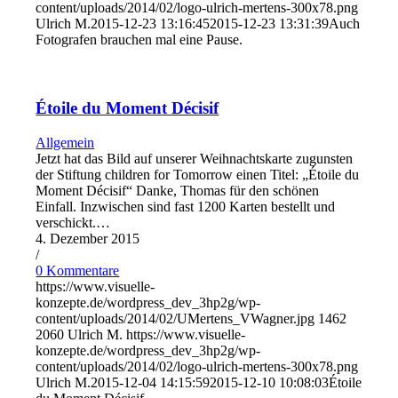
content/uploads/2014/02/logo-ulrich-mertens-300x78.png
Ulrich M.
2015-12-23 13:16:45
2015-12-23 13:31:39
Auch
Fotografen brauchen mal eine Pause.
Étoile du Moment Décisif
Allgemein
Jetzt hat das Bild auf unserer Weihnachtskarte zugunsten
der Stiftung children for Tomorrow einen Titel: „Étoile du
Moment Décisif“ Danke, Thomas für den schönen
Einfall. Inzwischen sind fast 1200 Karten bestellt und
verschickt.…
4. Dezember 2015
/
0 Kommentare
https://www.visuelle-
konzepte.de/wordpress_dev_3hp2g/wp-
content/uploads/2014/02/UMertens_VWagner.jpg
1462
2060
Ulrich M.
https://www.visuelle-
konzepte.de/wordpress_dev_3hp2g/wp-
content/uploads/2014/02/logo-ulrich-mertens-300x78.png
Ulrich M.
2015-12-04 14:15:59
2015-12-10 10:08:03
Étoile