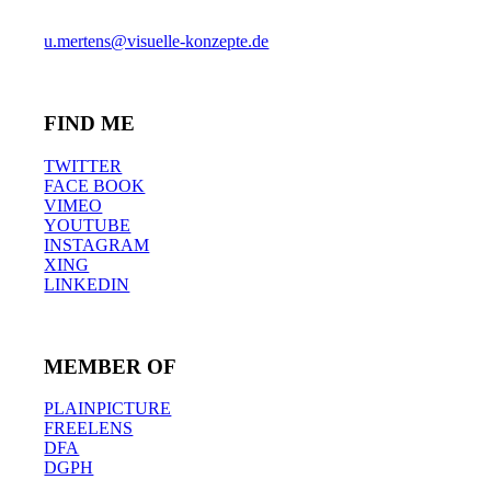
PHONE +49-40-38902962
MOBIL +49-170-3107931
u.mertens@visuelle-konzepte.de
FIND ME
TWITTER
FACE BOOK
VIMEO
YOUTUBE
INSTAGRAM
XING
LINKEDIN
MEMBER OF
PLAINPICTURE
FREELENS
DFA
DGPH