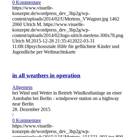
0 Kommentare
https://www.visuelle-
konzepte.de/wordpress_dev_3hp2g/wp-
content/uploads/2014/02/UMertens_VWagner.jpg
1462
2060
Ulrich M.
https://www.visuelle-
konzepte.de/wordpress_dev_3hp2g/wp-
content/uploads/2014/02/logo-ulrich-mertens-300x78.png
Ulrich M.
2015-12-28 21:35:41
2022-03-31
11:08:18
psychosoziale Hilfe für geflüchtete Kinder und
Jugendliche per Weihnachtskarte
in all weathers in operation
Allgemein
bei Wind und Wetter in Betrieb Windkraftanlage an einer
Autobahn bei Berlin - windpower station on a highway
near Berlin
28. Dezember 2015
/
0 Kommentare
https://www.visuelle-
konzepte.de/wordpress_dev_3hp2g/wp-
content/uploads/2015/12/UMertens_151223_003.jpg
800