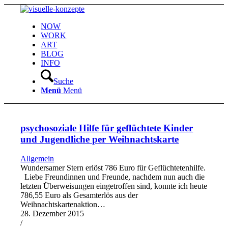
NOW
WORK
ART
BLOG
INFO
Suche
Menü
Menü
psychosoziale Hilfe für geflüchtete Kinder
und Jugendliche per Weihnachtskarte
Allgemein
Wundersamer Stern erlöst 786 Euro für Geflüchtetenhilfe.
Liebe Freundinnen und Freunde, nachdem nun auch die
letzten Überweisungen eingetroffen sind, konnte ich heute
786,55 Euro als Gesamterlös aus der
Weihnachtskartenaktion…
28. Dezember 2015
/