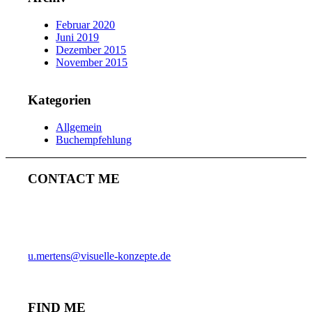
Februar 2020
Juni 2019
Dezember 2015
November 2015
Kategorien
Allgemein
Buchempfehlung
CONTACT ME
ULRICH MERTENS
HAMBURG
PHONE +49-40-38902962
MOBIL +49-170-3107931
u.mertens@visuelle-konzepte.de
FIND ME