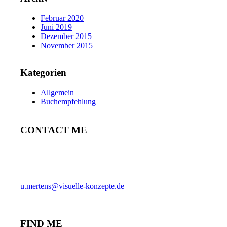
Februar 2020
Juni 2019
Dezember 2015
November 2015
Kategorien
Allgemein
Buchempfehlung
CONTACT ME
ULRICH MERTENS
HAMBURG
PHONE +49-40-38902962
MOBIL +49-170-3107931
u.mertens@visuelle-konzepte.de
FIND ME