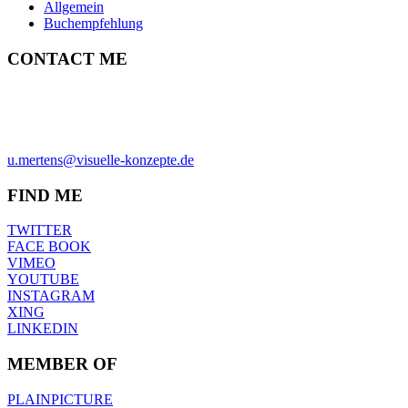
Allgemein
Buchempfehlung
CONTACT ME
ULRICH MERTENS
HAMBURG
PHONE +49-40-38902962
MOBIL +49-170-3107931
u.mertens@visuelle-konzepte.de
FIND ME
TWITTER
FACE BOOK
VIMEO
YOUTUBE
INSTAGRAM
XING
LINKEDIN
MEMBER OF
PLAINPICTURE