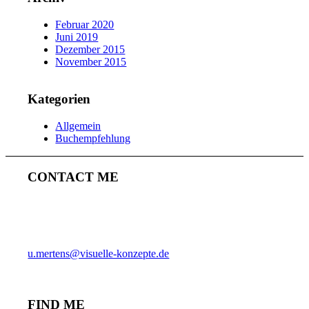
Februar 2020
Juni 2019
Dezember 2015
November 2015
Kategorien
Allgemein
Buchempfehlung
CONTACT ME
ULRICH MERTENS
HAMBURG
PHONE +49-40-38902962
MOBIL +49-170-3107931
u.mertens@visuelle-konzepte.de
FIND ME