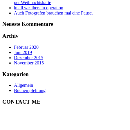
per Weihnachtskarte
in all weathers in operation
Auch Fotografen brauchen mal eine Pause.
Neueste Kommentare
Archiv
Februar 2020
Juni 2019
Dezember 2015
November 2015
Kategorien
Allgemein
Buchempfehlung
CONTACT ME
ULRICH MERTENS
HAMBURG
PHONE +49-40-38902962
MOBIL +49-170-3107931