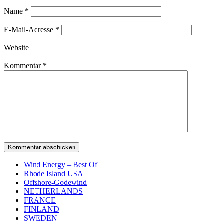
Name
*
E-Mail-Adresse
*
Website
Kommentar
*
Wind Energy – Best Of
Rhode Island USA
Offshore-Godewind
NETHERLANDS
FRANCE
FINLAND
SWEDEN