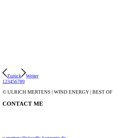
Zurück
Weiter
1
2
3
4
5
6
7
8
9
© ULRICH MERTENS | WIND ENERGY | BEST OF
CONTACT ME
ULRICH MERTENS
HAMBURG
PHONE +49-40-38902962
MOBIL +49-170-3107931
u.mertens@visuelle-konzepte.de