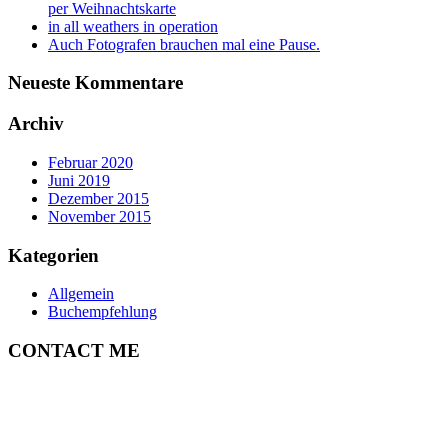
per Weihnachtskarte
in all weathers in operation
Auch Fotografen brauchen mal eine Pause.
Neueste Kommentare
Archiv
Februar 2020
Juni 2019
Dezember 2015
November 2015
Kategorien
Allgemein
Buchempfehlung
CONTACT ME
ULRICH MERTENS
HAMBURG
PHONE +49-40-38902962
MOBIL +49-170-3107931