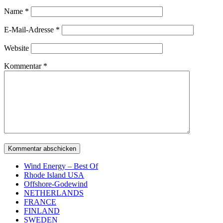
Name
*
E-Mail-Adresse
*
Website
Kommentar
*
Wind Energy – Best Of
Rhode Island USA
Offshore-Godewind
NETHERLANDS
FRANCE
FINLAND
SWEDEN