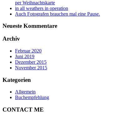
per Weihnachtskarte
in all weathers in operation
Auch Fotografen brauchen mal eine Pause.
Neueste Kommentare
Archiv
Februar 2020
Juni 2019
Dezember 2015
November 2015
Kategorien
Allgemein
Buchempfehlung
CONTACT ME
ULRICH MERTENS
HAMBURG
PHONE +49-40-38902962
MOBIL +49-170-3107931