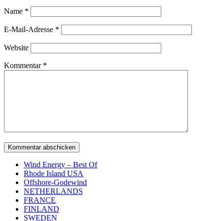
Name
*
E-Mail-Adresse
*
Website
Kommentar
*
Wind Energy – Best Of
Rhode Island USA
Offshore-Godewind
NETHERLANDS
FRANCE
FINLAND
SWEDEN