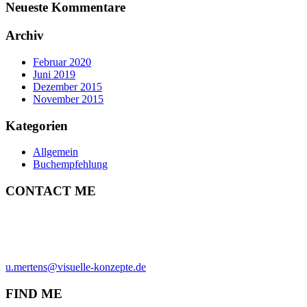
Neueste Kommentare
Archiv
Februar 2020
Juni 2019
Dezember 2015
November 2015
Kategorien
Allgemein
Buchempfehlung
CONTACT ME
ULRICH MERTENS
HAMBURG
PHONE +49-40-38902962
MOBIL +49-170-3107931
u.mertens@visuelle-konzepte.de
FIND ME