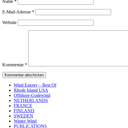
Name
*
E-Mail-Adresse
*
Website
Kommentar
*
Wind Energy – Best Of
Rhode Island USA
Offshore-Godewind
NETHERLANDS
FRANCE
FINLAND
SWEDEN
Winter Wind
PUBLICATIONS