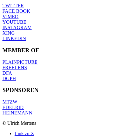
TWITTER
FACE BOOK
VIMEO
YOUTUBE
INSTAGRAM
XING
LINKEDIN
MEMBER OF
PLAINPICTURE
FREELENS
DFA
DGPH
SPONSOREN
MTZW
EDELRID
HEINEMANN
© Ulrich Mertens
Link zu X