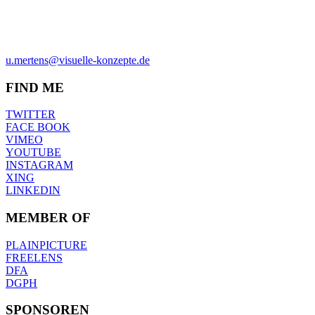
ULRICH MERTENS
HAMBURG
PHONE +49-40-38902962
MOBIL +49-170-3107931
u.mertens@visuelle-konzepte.de
FIND ME
TWITTER
FACE BOOK
VIMEO
YOUTUBE
INSTAGRAM
XING
LINKEDIN
MEMBER OF
PLAINPICTURE
FREELENS
DFA
DGPH
SPONSOREN