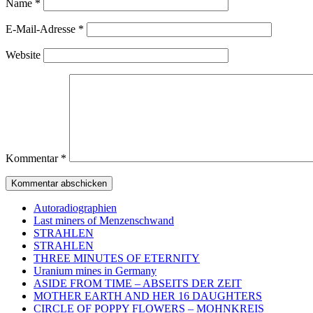
Name
*
E-Mail-Adresse
*
Website
Kommentar
*
Autoradiographien
Last miners of Menzenschwand
STRAHLEN
STRAHLEN
THREE MINUTES OF ETERNITY
Uranium mines in Germany
ASIDE FROM TIME – ABSEITS DER ZEIT
MOTHER EARTH AND HER 16 DAUGHTERS
CIRCLE OF POPPY FLOWERS – MOHNKREIS