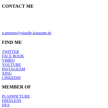
CONTACT ME
ULRICH MERTENS
HAMBURG
PHONE +49-40-38902962
MOBIL +49-170-3107931
u.mertens@visuelle-konzepte.de
FIND ME
TWITTER
FACE BOOK
VIMEO
YOUTUBE
INSTAGRAM
XING
LINKEDIN
MEMBER OF
PLAINPICTURE
FREELENS
DFA